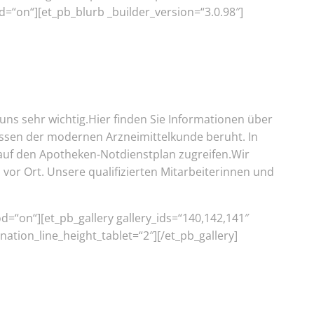
=“on“][et_pb_blurb _builder_version=“3.0.98″]
uns sehr wichtig.Hier finden Sie Informationen über
issen der modernen Arzneimittelkunde beruht. In
 auf den Apotheken-Notdienstplan zugreifen.Wir
 vor Ort. Unsere qualifizierten Mitarbeiterinnen und
d=“on“][et_pb_gallery gallery_ids=“140,142,141″
ation_line_height_tablet=“2″][/et_pb_gallery]