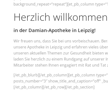
background_repeat=“repeat“][et_pb_column type=“1_2
Herzlich willkommen
in der Damian-Apotheke in Leipzig!
Wir freuen uns, dass Sie bei uns vorbeischauen. Be
unsere Apotheke in Leipzig und erfahren vieles üb
unseren aktuellen Themen zur Gesundheit bieten wi
laden Sie herzlich zu einem Rundgang auf unserer In
Mitarbeiter stehen Ihnen engagiert mit Rat und Tat 
[/et_pb_blurb][/et_pb_column][et_pb_column type=“1_
posts_number=“3″ show_title_and_caption=“off“ _buil
[/et_pb_column][/et_pb_row][/et_pb_section]