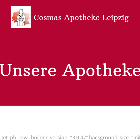
Cosmas Apotheke Leipzig
Unsere Apothek
″][et_pb_row _builder_version=“3.0.47″ background_size=“ini